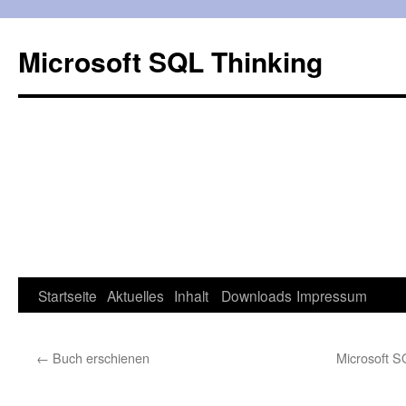
Microsoft SQL Thinking
Startseite
Aktuelles
Inhalt
Downloads
Impressum
Springe
zum
←
Buch erschienen
Microsoft S
Inhalt